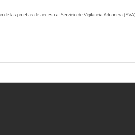
ón de las pruebas de acceso al Servicio de Vigilancia Aduanera (SVA
 Una vez que el alumno tiene en su poder la
trícula,
ESTÁ OBLIGADO A REALIZAR E
s por lo que, a través de dicha acción,
EL 
ES McPOL S.L.
mediante un
contrato jur
nado durante el registro. Este curso
NO AD
ales e intranferibles. Se perseguirá toda acc