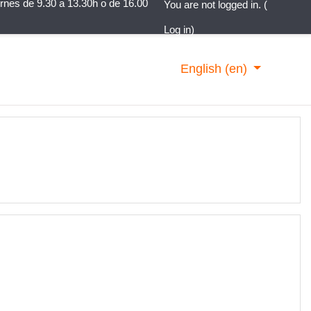
rnes de 9.30 a 13.30h o de 16.00
You are not logged in. (
Log in
)
English ‎(en)‎