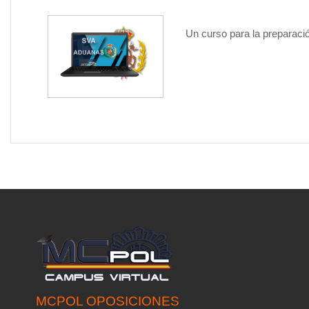
Un curso para la preparaci
A
DVERTENCIA
:
introduce y se ma
plazo señalado. E
CON OPOSICION
que ha proporcio
claves son person
mismas.
MCPOL OPOSICIONES