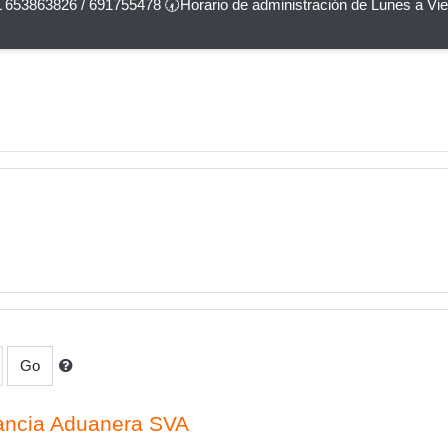
 653863826 / 691755478 🕢Horario de administración de Lunes a Vie
Go
lancia Aduanera SVA