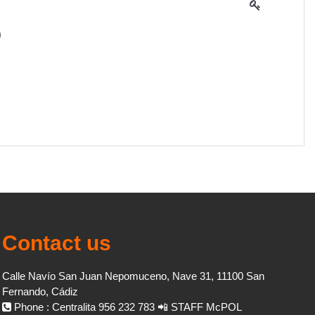
)
 clave de acceso al curso-grupo, la
L PAGO DEL MISMO
durante el
ALUMNO QUEDA COMPROMETIDO
ídico-mercantil
con
la información
MITE PERIODO DE PRUEBA
.
Las
ión ilítica y el mal uso de las
Contact us
Calle Navío San Juan Nepomuceno, Nave 31, 11100 San
Fernando, Cádiz
Phone : Centralita 956 232 783 📲 STAFF McPOL