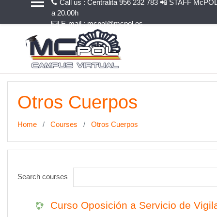
Call us : Centralita 956 232 783 📲 STAFF McPOL
Skip to main content
a 20.00h
E-mail :
mcpol@mcpol.es
Otros Cuerpos
Home
Courses
Otros Cuerpos
Search courses
Curso Oposición a Servicio de Vigi